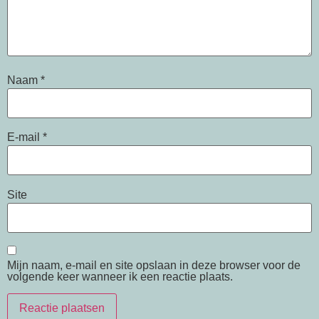
Naam
*
E-mail
*
Site
Mijn naam, e-mail en site opslaan in deze browser voor de
volgende keer wanneer ik een reactie plaats.