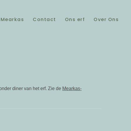
Mearkas
Contact
Ons erf
Over Ons
onder diner van het erf. Zie de
Mearkas-