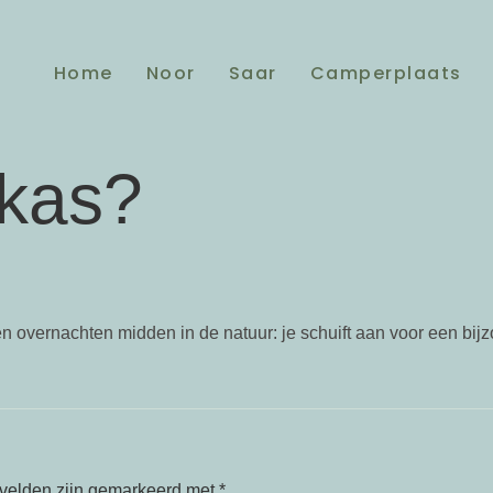
Home
Noor
Saar
Camperplaats
rkas?
n overnachten midden in de natuur: je schuift aan voor een bijz
 velden zijn gemarkeerd met
*