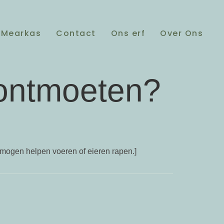
Mearkas
Contact
Ons erf
Over Ons
 ontmoeten?
n mogen helpen voeren of eieren rapen.]