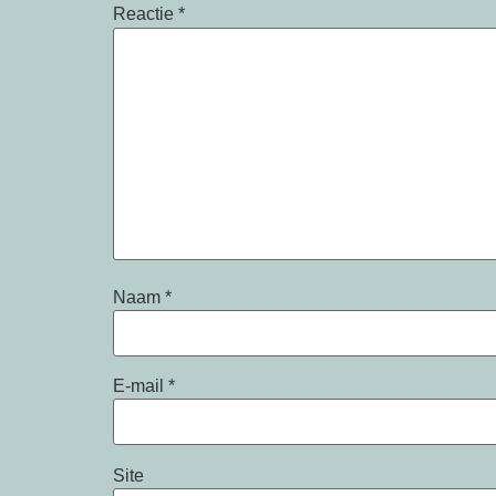
Reactie
*
Naam
*
E-mail
*
Site